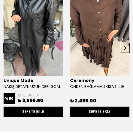
Unique Mode
Ceremony
NAKIŞ DETAYLI UZUN DERİ GÖMLEK
ÖNDEN BAĞLAMALI KISA NİL GÖMLEK
₺ 5,399.00
%
50
₺ 2,699.50
₺ 2,499.00
SEPETE EKLE
SEPETE EKLE