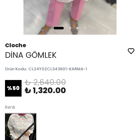
Cloche
DİNA GÖMLEK
Ürün Kodu
:
CL24Y02CL343601-KARMA-1
₺ 2,640.00
%
50
₺ 1,320.00
Renk