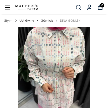
0
Giyim
Üst Giyim
Gömlek
DİNA GÖMLEK