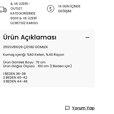
₺ VE ÜZERİ -
14 GÜN İÇİNDE
OUTLET
DEĞİŞİM
KATEGORİSİNDE
5000 ₺ VE ÜZERİ
ÜCRETSİZ KARGO
Ürün Açıklaması
25SSVB1029 ÇİZGİLİ GÖMLEK
Kumaş içeriği: %60 Keten, %40 Rayon
Ürün Gömlek Boyu : 70 cm
Ürün Göğüs Ölçüsü : 100 cm (1 Beden için)
1 BEDEN 36-38
2 BEDEN 40-42
3 BEDEN 44-46
Yorum Yap