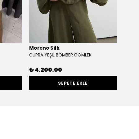
Moreno Silk
Cloc
CUPRA YEŞİL BOMBER GÖMLEK
ELYA G
%
30
₺ 4,200.00
SEPETE EKLE