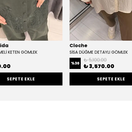
lida
Cloche
EMELİ KETEN GÖMLEK
SİSA DÜĞME DETAYLI GÖMLEK
₺ 5,100.00
%
30
0.00
₺ 3,570.00
SEPETE EKLE
SEPETE EKLE