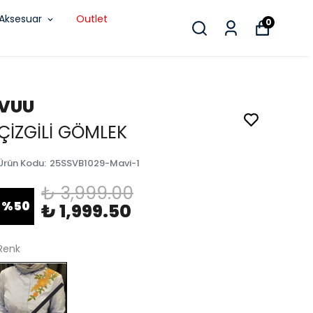
Aksesuar
Outlet
0
VUU
ÇİZGİLİ GÖMLEK
Ürün Kodu
:
25SSVB1029-Mavi-1
₺ 3,999.00
%
50
₺ 1,999.50
Renk