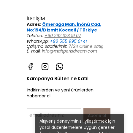
İLETİŞİM
Adres:
Ömerağa Mah. İnönü Cad.
No:154/B İzmit Kocaeli / Türkiye
Telefon:
+90 262 323 19 07
WhatsApp:
+90 555 995 01 41
Çalışma Saatlerimiz:
7/24 Online Satış
E-mail:
info@mahperisdream.com
Kampanya Bültenine Katıl
İndirimlerden ve yeni ürünlerden
haberdar ol
Abone ol
Alışveriş deneyiminizi iyileştirmek için
yasal düzenlemelere uygun çerezler