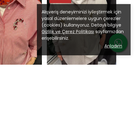
Alışveriş deneyiminizi iyileştirmek için
yasal düzenlemelere uygun çerezler
(cookies) kullanıyoruz. Detaylı bilgiye
Gizlilik ve Çerez Politikası
sayfamızdan
erişebilirsiniz.
Anladım
Qupra
Qupra
TAŞ AKSESUARLI ÇİZGİLİ GÖMLEK - Kırmızı
TAŞ AKSESUARLI ÇİZGİLİ GÖMLEK - Bej
₺ 6,900.00
₺ 6,900.00
%
30
₺ 4,830.00
₺ 4,830.00
PETE EKLE
SEPETE EKLE