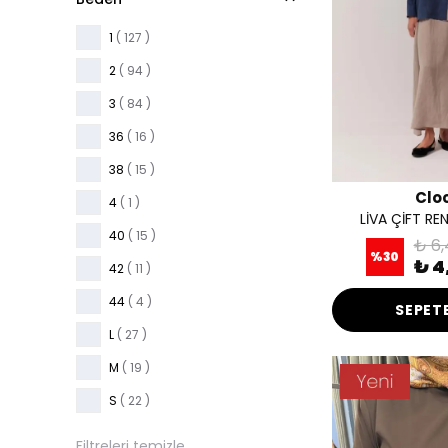
Çok Renkli
( 1 )
1
( 127 )
COMO-CAREMEL
( 1 )
2
( 94 )
CRAFT
( 1 )
3
( 84 )
DARDO-TAUPE
( 1 )
36
( 16 )
dark navy
( 8 )
38
( 15 )
DOTE-MUSTARD
( 1 )
Clo
4
( 1 )
Ekru
( 17 )
LİVA ÇİFT RE
40
( 15 )
₺ 6,
FEDE-ECRU
( 2 )
%
30
₺ 4
42
( 11 )
Gold
( 1 )
44
( 4 )
SEPETE
Grey
( 1 )
L
( 27 )
Gri
( 7 )
M
( 19 )
Gül Kurusu
( 2 )
S
( 22 )
Haki
( 4 )
STD
( 5 )
Filtreleri temizle