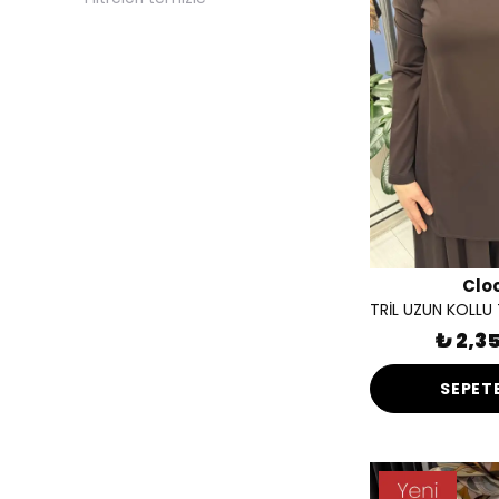
Hardal
( 1 )
İndigo
( 2 )
Kahve
( 3 )
Kahverengi
( 14 )
KARMA
( 1 )
Kiremit
( 1 )
Kırmızı
( 1 )
Lacivert
( 9 )
Clo
LIGHT GREY-BLUE
( 1 )
Lila
( 1 )
₺ 2,3
Mavi
( 8 )
SEPETE
Mink
( 3 )
MİNK
( 1 )
Mint
( 2 )