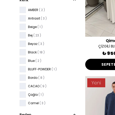
Renk
AMBER
( 2 )
Antrasit
( 3 )
Beige
( 1 )
Bej
( 23 )
Qim
Beyaz
( 3 )
ÇİZGİLİ BL
Black
( 18 )
₺ 95
Blue
( 2 )
SEPETE
BLUFF-POWDER
( 1 )
Bordo
( 8 )
CACAO
( 9 )
Çağla
( 1 )
Camel
( 3 )
cherry
( 4 )
Beden