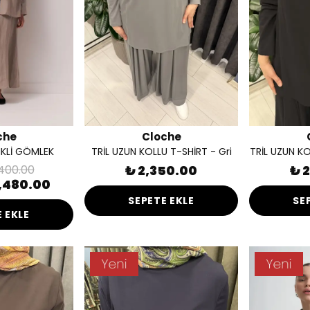
che
Cloche
NKLİ GÖMLEK
TRİL UZUN KOLLU T-SHİRT - Gri
TRİL UZUN KO
400.00
₺ 2,350.00
₺ 
,480.00
SEPETE EKLE
SE
 EKLE