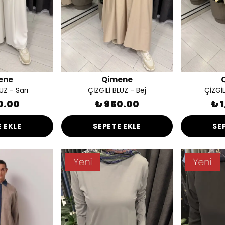
ene
Qimene
UZ - Sarı
ÇİZGİLİ BLUZ - Bej
ÇİZGİL
0.00
₺ 950.00
₺ 
 EKLE
SEPETE EKLE
SE