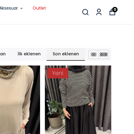
Aksesuar
Outlet
0
lan
İlk eklenen
Son eklenen