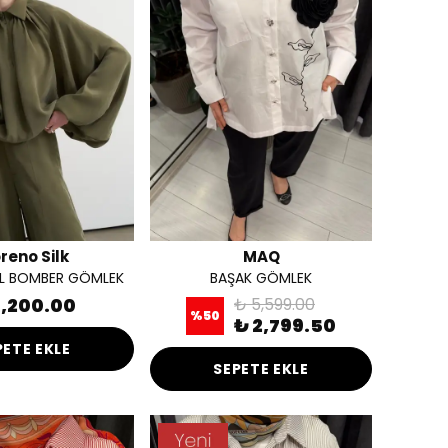
reno Silk
MAQ
İL BOMBER GÖMLEK
BAŞAK GÖMLEK
4,200.00
₺ 5,599.00
%
50
₺ 2,799.50
PETE EKLE
SEPETE EKLE