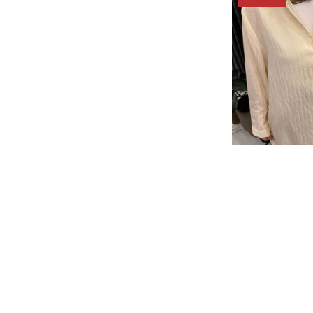
Mor
( 2 )
Mürdüm
( 2 )
NAVY BLUE
( 2 )
NORTH SEA
( 2 )
Nude
( 1 )
OASI-DARK NAVY
( 1 )
Olive
( 1 )
Orjinal
( 3 )
OUBERGINE
( 1 )
PANNO-SAPPHIRE
( 1 )
Clo
SİSA DÜĞME DE
Pembe
( 6 )
₺ 5,
%
30
PENNA-DARK BLUE
( 1 )
₺ 3
Petrol
( 1 )
SEPETE
plum
( 1 )