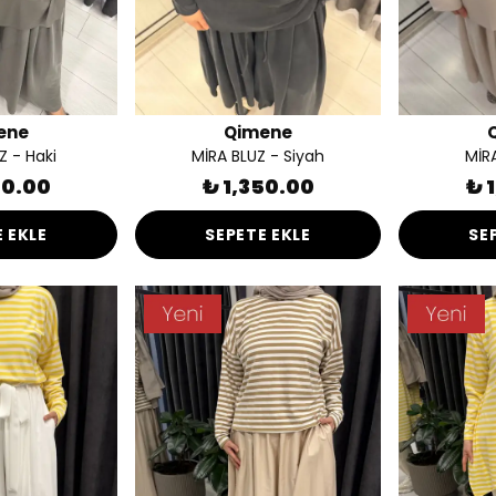
ene
Qimene
Z - Haki
MİRA BLUZ - Siyah
MİRA
50.00
₺ 1,350.00
₺ 
 EKLE
SEPETE EKLE
SE