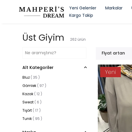
Yeni Gelenler
Markalar
Kargo Takip
Üst Giyim
262
ürün
Fiyat artan
Alt Kategoriler
Bluz
(
35
)
Gömlek
(
97
)
Kazak
(
12
)
Sweat
(
6
)
Tişört
(
17
)
Tunik
(
95
)