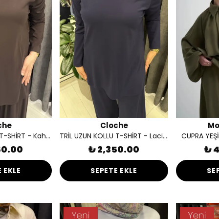
che
Cloche
Mo
TRİL UZUN KOLLU T-SHİRT - Kahverengi
TRİL UZUN KOLLU T-SHİRT - Lacivert
CUPRA YEŞ
50.00
₺ 2,350.00
₺ 
 EKLE
SEPETE EKLE
SE