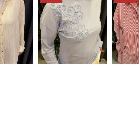
che
MAQ
TAYLI GÖMLEK
NUR BLUZ
100.00
₺ 4,599.00
%
50
%
30
,570.00
₺ 2,299.50
 EKLE
SEPETE EKLE
SE