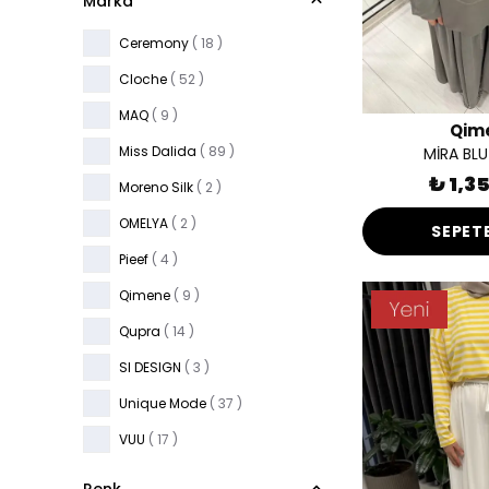
Marka
Ceremony
( 18 )
Cloche
( 52 )
MAQ
( 9 )
Qim
Miss Dalida
( 89 )
MİRA BLU
₺ 1,3
Moreno Silk
( 2 )
OMELYA
( 2 )
SEPETE
Pieef
( 4 )
Qimene
( 9 )
Qupra
( 14 )
SI DESIGN
( 3 )
Unique Mode
( 37 )
VUU
( 17 )
Yaqa
( 6 )