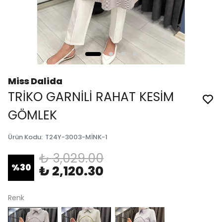
Miss Dalida
TRİKO GARNİLİ RAHAT KESİM
GÖMLEK
Ürün Kodu
:
T24Y-3003-MİNK-1
₺ 3,029.00
%
30
₺ 2,120.30
Renk