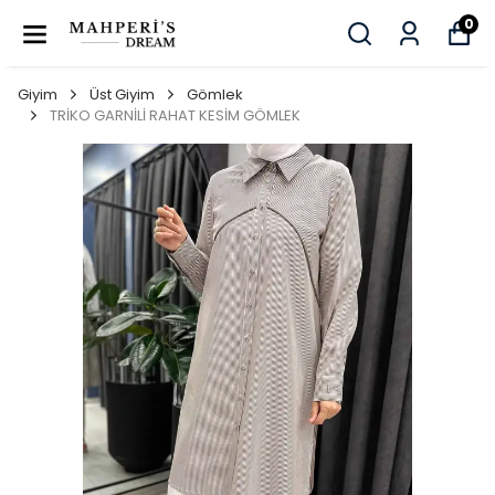
0
Giyim
Üst Giyim
Gömlek
TRİKO GARNİLİ RAHAT KESİM GÖMLEK