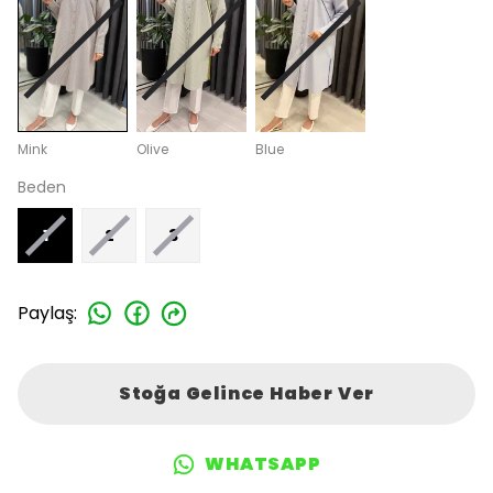
Mink
Olive
Blue
Beden
1
2
3
Paylaş
:
Stoğa Gelince Haber Ver
WHATSAPP