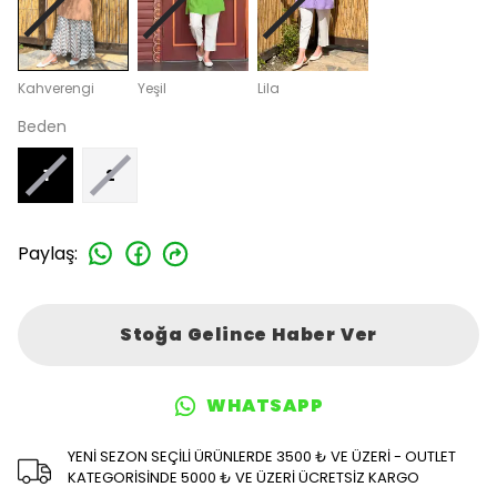
Kahverengi
Yeşil
Lila
Beden
1
2
Paylaş
:
Stoğa Gelince Haber Ver
WHATSAPP
YENİ SEZON SEÇİLİ ÜRÜNLERDE 3500 ₺ VE ÜZERİ - OUTLET
KATEGORİSİNDE 5000 ₺ VE ÜZERİ ÜCRETSİZ KARGO