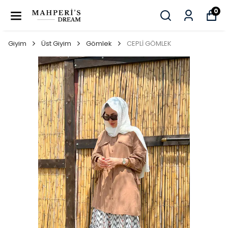
0
Giyim
Üst Giyim
Gömlek
CEPLİ GÖMLEK