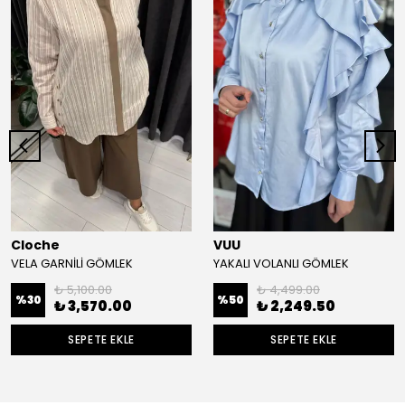
Cloche
VUU
VELA GARNİLİ GÖMLEK
YAKALI VOLANLI GÖMLEK
₺ 5,100.00
₺ 4,499.00
%
30
%
50
₺ 3,570.00
₺ 2,249.50
SEPETE EKLE
SEPETE EKLE