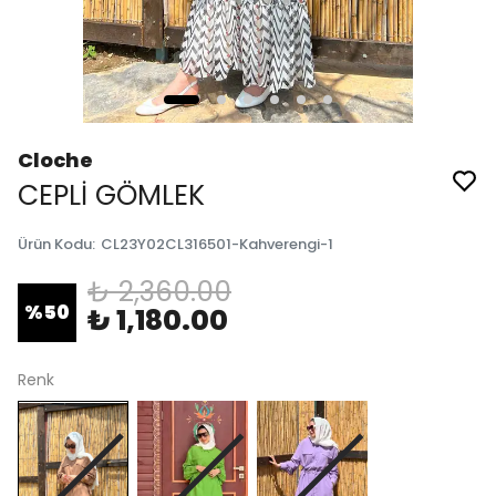
Cloche
CEPLİ GÖMLEK
Ürün Kodu
:
CL23Y02CL316501-Kahverengi-1
₺ 2,360.00
%
50
₺ 1,180.00
Renk