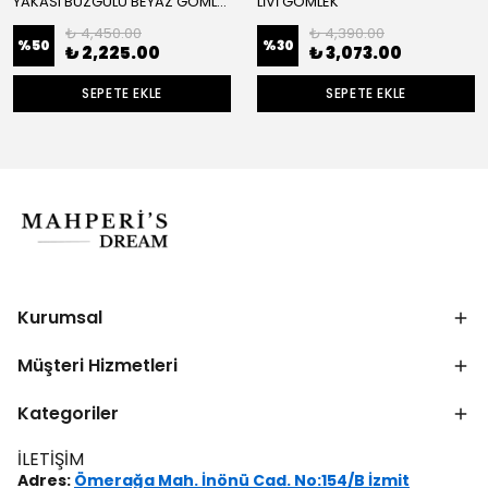
YAKASI BÜZGÜLÜ BEYAZ GÖMLEK
LİVİ GÖMLEK
₺ 4,450.00
₺ 4,390.00
%
50
%
30
₺ 2,225.00
₺ 3,073.00
SEPETE EKLE
SEPETE EKLE
Kurumsal
Müşteri Hizmetleri
Kategoriler
İLETİŞİM
Adres:
Ömerağa Mah. İnönü Cad. No:154/B İzmit