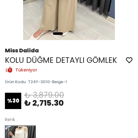
Miss Dalida
KOLU DÜĞME DETAYLI GÖMLEK
Tükeniyor
Ürün Kodu
:
T24Y-3010-Beige-1
₺ 3,879.00
%
30
₺ 2,715.30
Renk