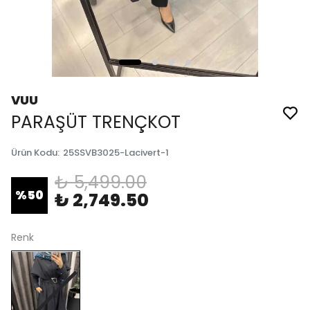
VUU
PARAŞÜT TRENÇKOT
Ürün Kodu
:
25SSVB3025-Lacivert-1
₺ 5,499.00
%
50
₺ 2,749.50
Renk