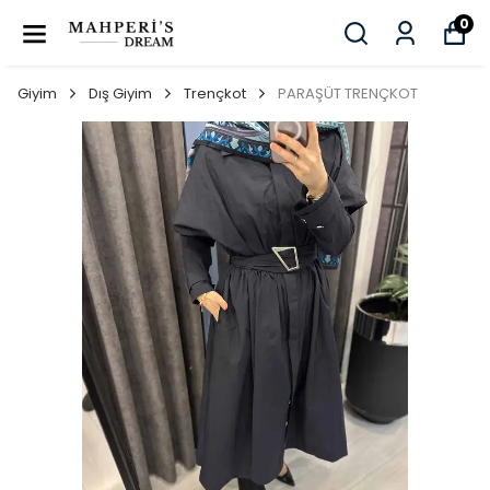
0
Giyim
Dış Giyim
Trençkot
PARAŞÜT TRENÇKOT