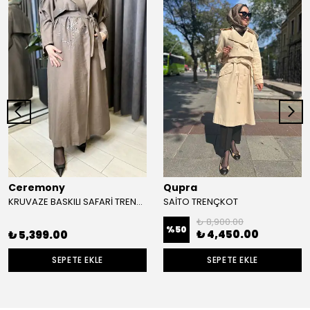
Ceremony
Qupra
KRUVAZE BASKILI SAFARİ TRENÇKOT
SAİTO TRENÇKOT
₺ 8,900.00
%
50
₺ 4,450.00
₺ 5,399.00
SEPETE EKLE
SEPETE EKLE