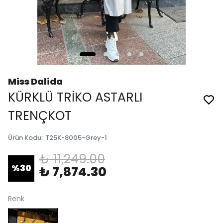
Miss Dalida
KÜRKLÜ TRİKO ASTARLI
TRENÇKOT
Ürün Kodu
:
T25K-8005-Grey-1
₺ 11,249.00
%
30
₺ 7,874.30
Renk