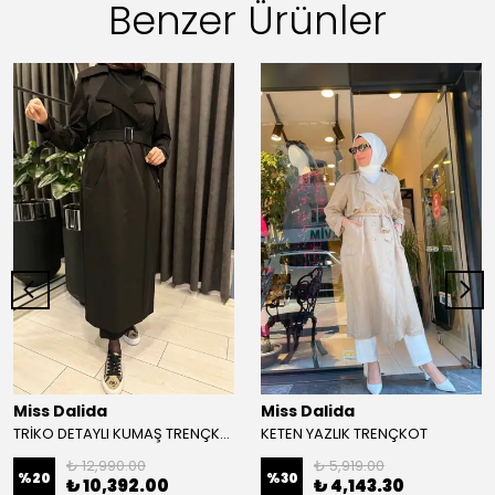
Benzer Ürünler
Miss Dalida
Miss Dalida
TRİKO DETAYLI KUMAŞ TRENÇKOT
KETEN YAZLIK TRENÇKOT
₺ 12,990.00
₺ 5,919.00
%
20
%
30
₺ 10,392.00
₺ 4,143.30