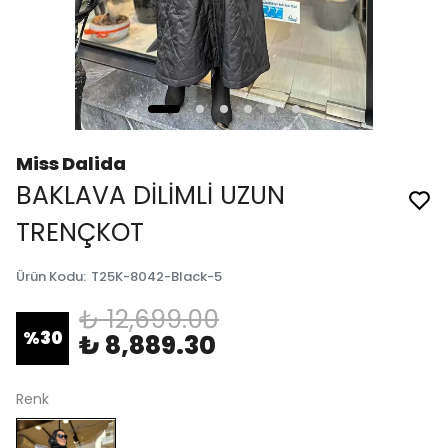
Miss Dalida
BAKLAVA DİLİMLİ UZUN
TRENÇKOT
Ürün Kodu
:
T25K-8042-Black-5
₺ 12,699.00
%
30
₺ 8,889.30
Renk