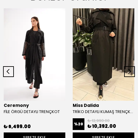
Ceremony
Miss Dalida
FİLE ÖRGÜ DETAYLI TRENÇKOT
TRİKO DETAYLI KUMAŞ TRENÇKOT
₺ 12,990.00
%
20
₺ 10,392.00
₺ 6,499.00
SEPETE EKLE
SEPETE EKLE