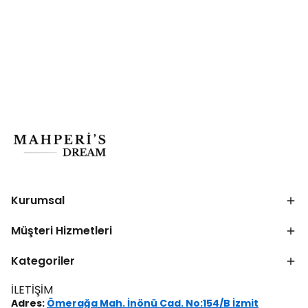
Kurumsal
Müşteri Hizmetleri
Kategoriler
İLETİŞİM
Adres:
Ömerağa Mah. İnönü Cad. No:154/B İzmit