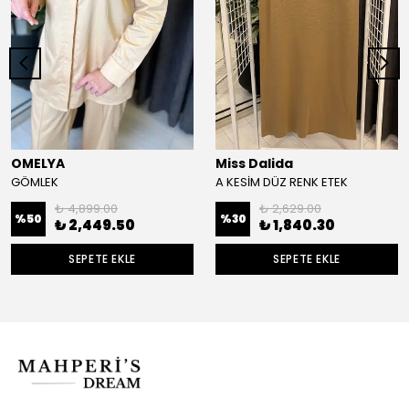
OMELYA
Miss Dalida
GÖMLEK
A KESİM DÜZ RENK ETEK
₺ 4,899.00
₺ 2,629.00
%
50
%
30
₺ 2,449.50
₺ 1,840.30
SEPETE EKLE
SEPETE EKLE