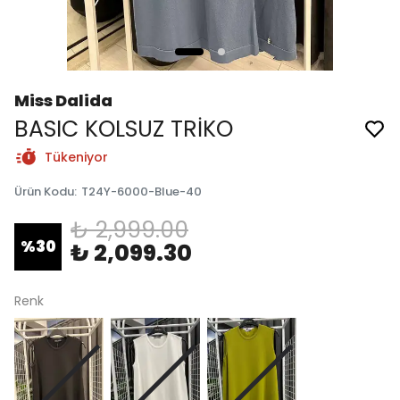
Miss Dalida
BASIC KOLSUZ TRİKO
Tükeniyor
Ürün Kodu
:
T24Y-6000-Blue-40
₺ 2,999.00
%
30
₺ 2,099.30
Renk