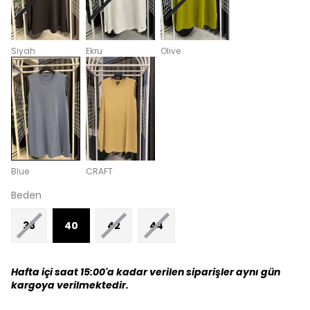
Siyah
Ekru
Olive
Blue
CRAFT
Beden
38
40
42
44
Hafta içi saat 15:00'a kadar verilen siparişler aynı gün
kargoya verilmektedir.