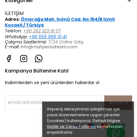
Kategoriler
İLETİŞİM
Adres:
Ömerağa Mah. İnönü Cad. No:154/B İzmit
Kocaeli / Türkiye
Telefon:
+90 262 323 19 07
WhatsApp:
+90 555 995 01 41
Çalışma Saatlerimiz:
7/24 Online Satış
E-mail:
info@mahperisdream.com
Kampanya Bültenine Katıl
İndirimlerden ve yeni ürünlerden haberdar ol
Abone ol
Alışveriş deneyiminizi iyileştirmek için
yasal düzenlemelere uygun çerezler
(cookies) kullanıyoruz. Detaylı bilgiye
Gizlilik ve Çerez Politikası
sayfamızdan
erişebilirsiniz.