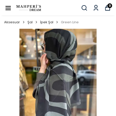
0
Aksesuar
Şal
İpek Şal
Green Line