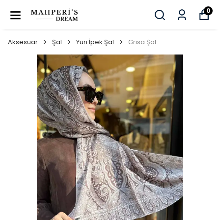
0
Aksesuar
Şal
Yün İpek Şal
Grisa Şal