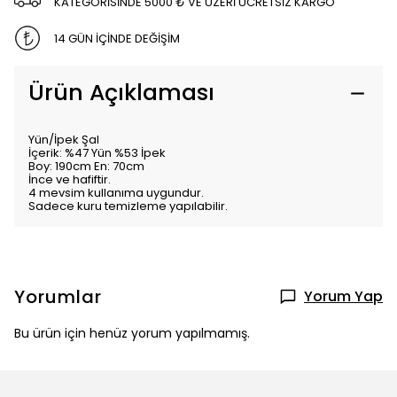
KATEGORİSİNDE 5000 ₺ VE ÜZERİ ÜCRETSİZ KARGO
14 GÜN İÇİNDE DEĞİŞİM
Ürün Açıklaması
Yün/İpek Şal
İçerik: %47 Yün %53 İpek
Boy: 190cm En: 70cm
İnce ve hafiftir.
4 mevsim kullanıma uygundur.
Sadece kuru temizleme yapılabilir.
Yorumlar
Yorum Yap
Bu ürün için henüz yorum yapılmamış.