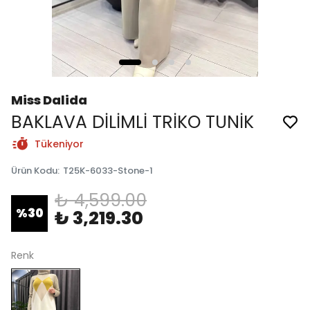
Miss Dalida
BAKLAVA DİLİMLİ TRİKO TUNİK
Tükeniyor
Ürün Kodu
:
T25K-6033-Stone-1
₺ 4,599.00
%
30
₺ 3,219.30
Renk