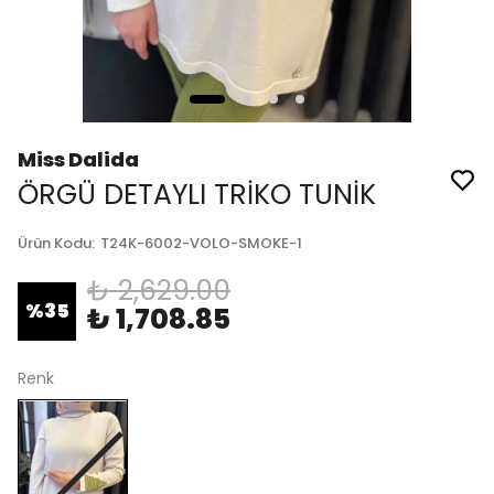
Miss Dalida
ÖRGÜ DETAYLI TRİKO TUNİK
Ürün Kodu
:
T24K-6002-VOLO-SMOKE-1
₺ 2,629.00
%
35
₺ 1,708.85
Renk