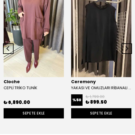
Cloche
Ceremony
CEPLİ TRİKO TUNİK
YAKASI VE OMUZLARI RİBANALI İÇLİK TUNİK
₺ 1,799.00
%
50
₺ 899.50
₺ 6,890.00
SEPETE EKLE
SEPETE EKLE