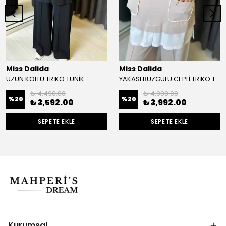
Miss Dalida
Miss Dalida
UZUN KOLLU TRİKO TUNİK
YAKASI BÜZGÜLÜ CEPLİ TRİKO TUNİK
₺ 4,490.00
₺ 4,990.00
%
20
%
20
₺ 3,592.00
₺ 3,992.00
SEPETE EKLE
SEPETE EKLE
Kurumsal