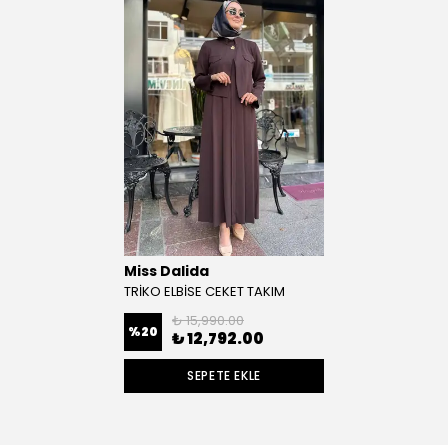
Miss Dalida
TRİKO ELBİSE CEKET TAKIM
₺ 15,990.00
%
20
₺ 12,792.00
SEPETE EKLE