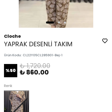
Cloche
YAPRAK DESENLİ TAKIM
Ürün Kodu
:
CL22Y05CL285901-Bej-1
₺ 1,720.00
%
50
₺ 860.00
Renk