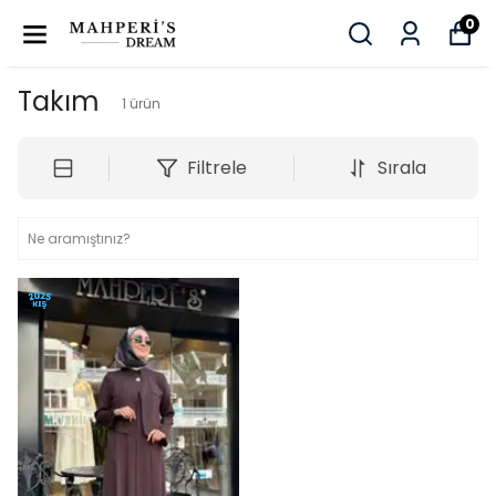
0
Takım
1
ürün
Filtrele
Sırala