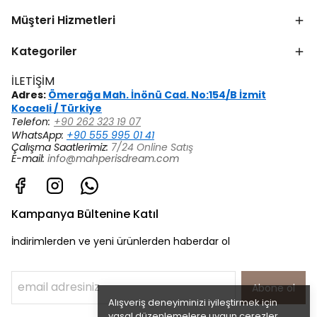
Müşteri Hizmetleri
Kategoriler
İLETİŞİM
Adres:
Ömerağa Mah. İnönü Cad. No:154/B İzmit
Kocaeli / Türkiye
Telefon:
+90 262 323 19 07
WhatsApp:
+90 555 995 01 41
Çalışma Saatlerimiz:
7/24 Online Satış
E-mail:
info@mahperisdream.com
Kampanya Bültenine Katıl
İndirimlerden ve yeni ürünlerden haberdar ol
Abone ol
Alışveriş deneyiminizi iyileştirmek için
yasal düzenlemelere uygun çerezler