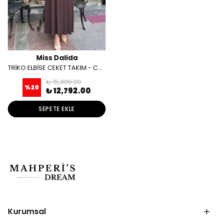
Miss Dalida
TRİKO ELBİSE CEKET TAKIM - CACAO
₺ 15,990.00
%
20
₺ 12,792.00
SEPETE EKLE
Kurumsal