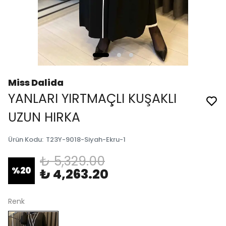
Miss Dalida
YANLARI YIRTMAÇLI KUŞAKLI
UZUN HIRKA
Ürün Kodu
:
T23Y-9018-Siyah-Ekru-1
₺ 5,329.00
%
20
₺ 4,263.20
Renk