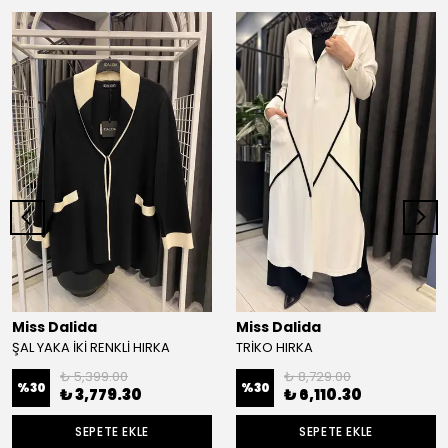
Miss Dalida
Miss Dalida
ŞAL YAKA İKİ RENKLİ HIRKA
TRİKO HIRKA
₺ 5,399.00
₺ 8,729.00
%
30
%
30
₺ 3,779.30
₺ 6,110.30
SEPETE EKLE
SEPETE EKLE