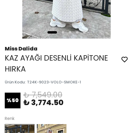
Miss Dalida
KAZ AYAĞI DESENLİ KAPİTONE
HIRKA
Ürün Kodu
:
T24K-9023-VOLO-SMOKE-1
₺ 7,549.00
%
50
₺ 3,774.50
Renk