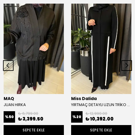
MAQ
Miss Dalida
JUAN HIRKA
YIRTMAÇ DETAYLI UZUN TRİKO HIRKA
₺ 6,799.00
₺ 12,990.00
%
50
%
20
₺ 3,399.50
₺ 10,392.00
SEPETE EKLE
SEPETE EKLE