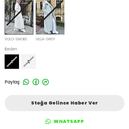
VOLO-SMOKE
VİLLA-GREY
Beden
1
2
Paylaş
:
Stoğa Gelince Haber Ver
WHATSAPP