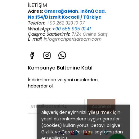
İLETİŞİM
Adres:
Ömerağa Mah. İnönü Cad.
No:154/B İzmit Kocaeli / Türkiye
Telefon:
+90 262 323 19 07
WhatsApp:
+90 555 995 01 41
Çalışma Saatlerimiz:
7/24 Online Satış
E-mail:
info@mahperisdream.com
Kampanya Bültenine Katıl
İndirimlerden ve yeni ürünlerden
haberdar ol
Abone ol
Alışveriş deneyiminizi iyileştirmek için
yasal düzenlemelere uygun çerezler
(cookies) kullanıyoruz. Detaylı bilgiye
Gizlilik ve Çerez Politikası
sayfamızdan
erişebilirsiniz.