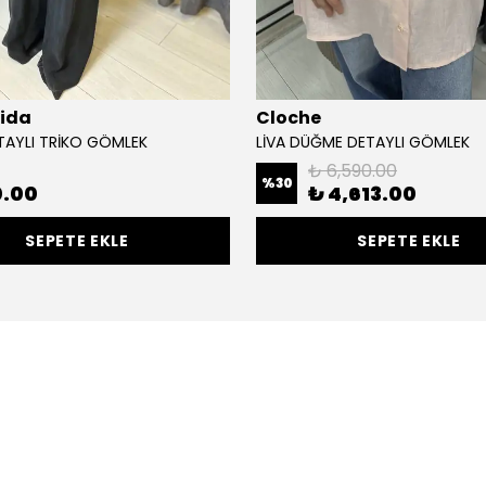
lida
Cloche
TAYLI TRİKO GÖMLEK
LİVA DÜĞME DETAYLI GÖMLEK
₺ 6,590.00
%
30
0.00
₺ 4,613.00
SEPETE EKLE
SEPETE EKLE