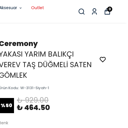
Aksesuar
Outlet
0
Ceremony
YAKASI YARIM BALIKÇI
VEREV TAŞ DÜĞMELİ SATEN
GÖMLEK
Ürün Kodu
:
W-3131-Siyah-1
₺ 929.00
%
50
₺ 464.50
Renk