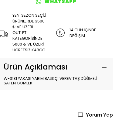
WHATSAPP
YENİ SEZON SEÇİLİ
ÜRÜNLERDE 3500
₺ VE ÜZERİ -
14 GÜN İÇİNDE
OUTLET
DEĞİŞİM
KATEGORİSİNDE
5000 ₺ VE ÜZERİ
ÜCRETSİZ KARGO
Ürün Açıklaması
W-3131 YAKASI YARIM BALIKÇI VEREV TAŞ DÜĞMELİ
SATEN GÖMLEK
Yorum Yap