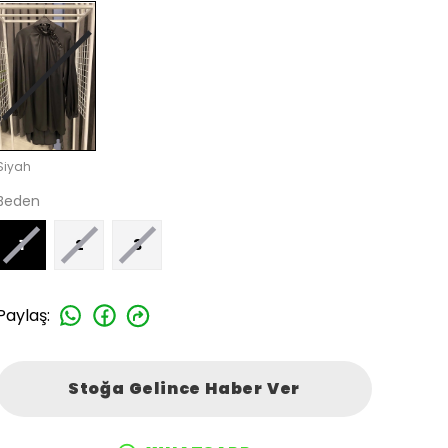
Siyah
Beden
1
2
3
Paylaş
:
Stoğa Gelince Haber Ver