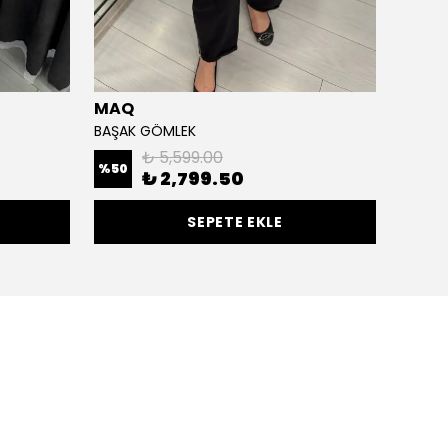
MAQ
Cloc
BAŞAK GÖMLEK
LİVİ G
₺ 5,599.00
%
50
%
30
₺ 2,799.50
SEPETE EKLE