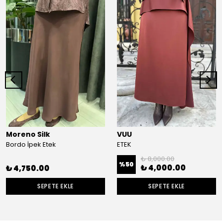
Moreno Silk
VUU
Bordo İpek Etek
ETEK
₺ 8,000.00
%
50
₺ 4,000.00
₺ 4,750.00
SEPETE EKLE
SEPETE EKLE