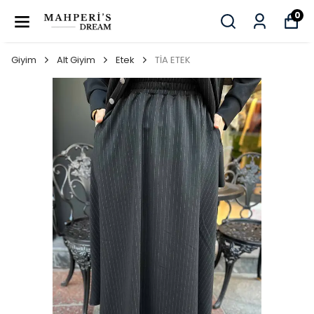
0
Giyim
Alt Giyim
Etek
TİA ETEK