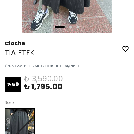
Cloche
TİA ETEK
Ürün Kodu
:
CL25K07CL359101-Siyah-1
₺ 3,590.00
%
50
₺ 1,795.00
Renk