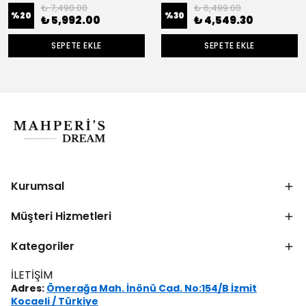
₺ 7,490.00
₺ 6,499.00
%
20
%
30
₺ 5,992.00
₺ 4,549.30
SEPETE EKLE
SEPETE EKLE
Kurumsal
Müşteri Hizmetleri
Kategoriler
İLETİŞİM
Adres:
Ömerağa Mah. İnönü Cad. No:154/B İzmit
Kocaeli / Türkiye