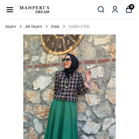
0
Giyim
Alt Giyim
Etek
OLBİA ETEK