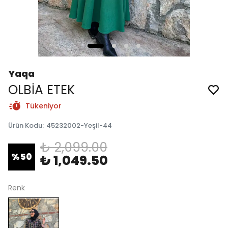
Yaqa
OLBİA ETEK
Tükeniyor
Ürün Kodu
:
45232002-Yeşil-44
₺ 2,099.00
%
50
₺ 1,049.50
Renk