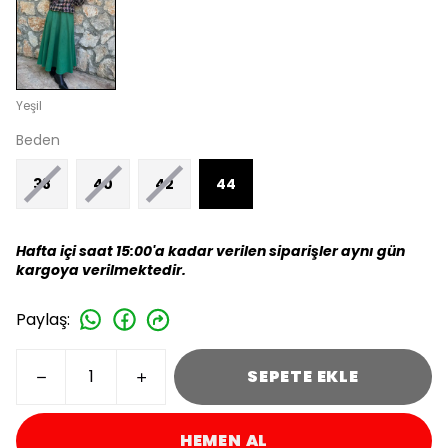
Yeşil
Beden
38
40
42
44
Hafta içi saat 15:00'a kadar verilen siparişler aynı gün
kargoya verilmektedir.
Paylaş
:
SEPETE EKLE
HEMEN AL