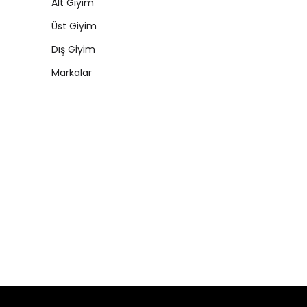
Alt Giyim
Üst Giyim
Dış Giyim
Markalar