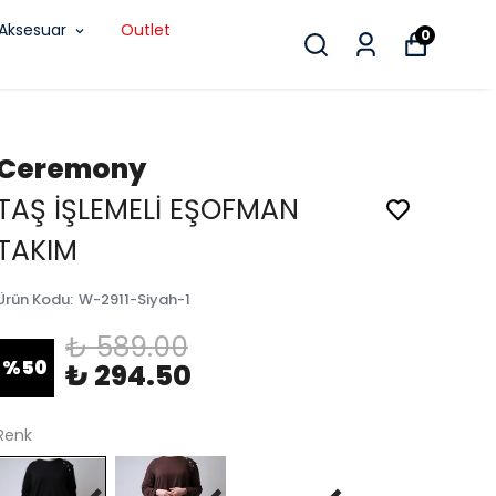
Aksesuar
Outlet
0
Ceremony
TAŞ İŞLEMELİ EŞOFMAN
TAKIM
Ürün Kodu
:
W-2911-Siyah-1
₺ 589.00
%
50
₺ 294.50
Renk