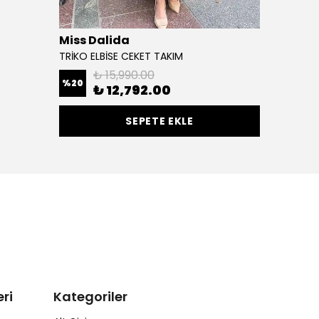
Miss Dalida
TRİKO ELBİSE CEKET TAKIM
₺ 15,990.00
%
20
₺ 12,792.00
SEPETE EKLE
ri
Kategoriler