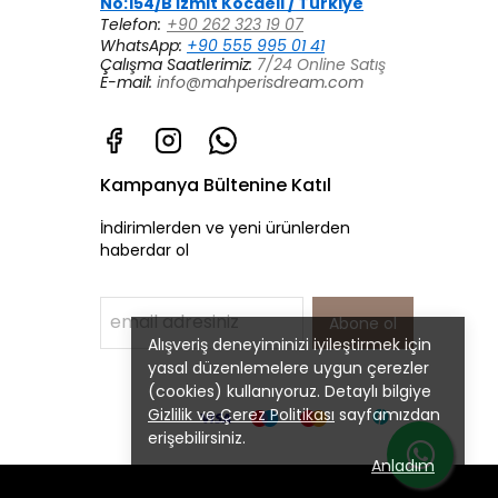
No:154/B İzmit Kocaeli / Türkiye
Telefon:
+90 262 323 19 07
WhatsApp:
+90 555 995 01 41
Çalışma Saatlerimiz:
7/24 Online Satış
E-mail:
info@mahperisdream.com
Kampanya Bültenine Katıl
İndirimlerden ve yeni ürünlerden
haberdar ol
Abone ol
Alışveriş deneyiminizi iyileştirmek için
yasal düzenlemelere uygun çerezler
(cookies) kullanıyoruz. Detaylı bilgiye
Gizlilik ve Çerez Politikası
sayfamızdan
erişebilirsiniz.
Anladım