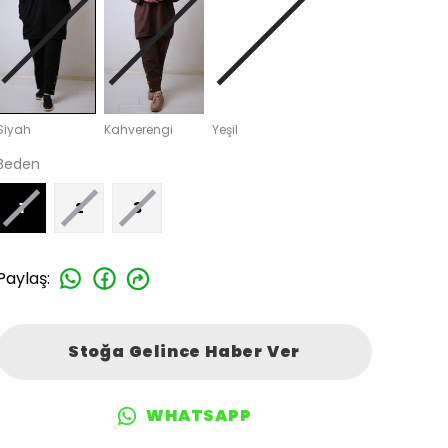
Siyah
Kahverengi
Yeşil
Beden
1
2
3
Paylaş
:
Stoğa Gelince Haber Ver
WHATSAPP