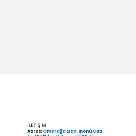
İLETİŞİM
Adres:
Ömerağa Mah. İnönü Cad.