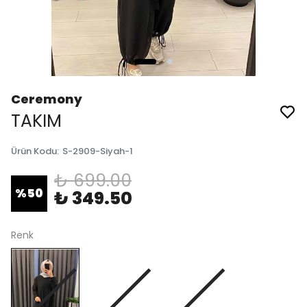
Ceremony
TAKIM
Ürün Kodu
:
S-2909-Siyah-1
₺ 699.00
%
50
₺ 349.50
Renk