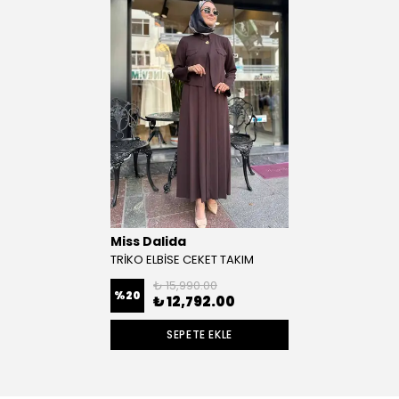
Miss Dalida
TRİKO ELBİSE CEKET TAKIM
₺ 15,990.00
%
20
₺ 12,792.00
SEPETE EKLE