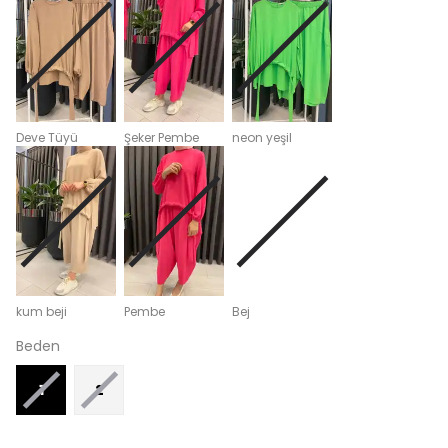
Deve Tüyü
Şeker Pembe
neon yeşil
kum beji
Pembe
Bej
Beden
1
2