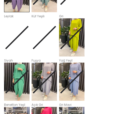
Leylak
Küf Yeşili
Gri
Siyah
Fuşya
Yağ Yeşil
Benetton Yeşil
Açık Gri
Gri Mavi