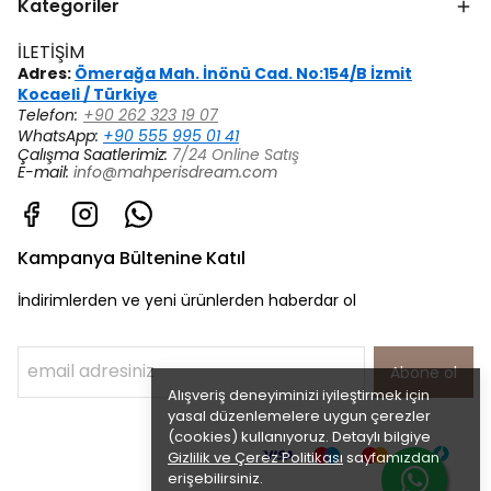
Kategoriler
İLETİŞİM
Adres:
Ömerağa Mah. İnönü Cad. No:154/B İzmit
Kocaeli / Türkiye
Telefon:
+90 262 323 19 07
WhatsApp:
+90 555 995 01 41
Çalışma Saatlerimiz:
7/24 Online Satış
E-mail:
info@mahperisdream.com
Kampanya Bültenine Katıl
İndirimlerden ve yeni ürünlerden haberdar ol
Abone ol
Alışveriş deneyiminizi iyileştirmek için
yasal düzenlemelere uygun çerezler
(cookies) kullanıyoruz. Detaylı bilgiye
Gizlilik ve Çerez Politikası
sayfamızdan
erişebilirsiniz.