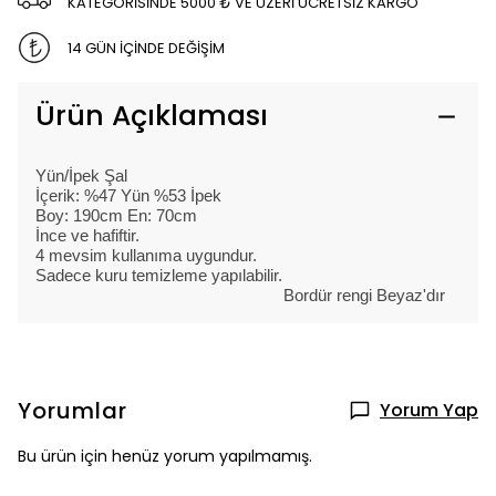
KATEGORİSİNDE 5000 ₺ VE ÜZERİ ÜCRETSİZ KARGO
14 GÜN İÇİNDE DEĞİŞİM
Ürün Açıklaması
Yün/İpek Şal
İçerik: %47 Yün %53 İpek
Boy: 190cm En: 70cm
İnce ve hafiftir.
4 mevsim kullanıma uygundur.
Sadece kuru temizleme yapılabilir.
Bordür rengi Beyaz'dır
Yorumlar
Yorum Yap
Bu ürün için henüz yorum yapılmamış.