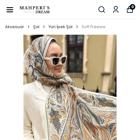
0
Aksesuar
Şal
Yün İpek Şal
Soft Freesia