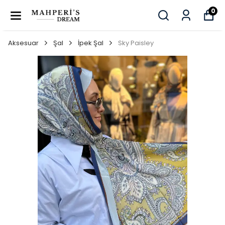
0
Aksesuar
Şal
İpek Şal
Sky Paisley