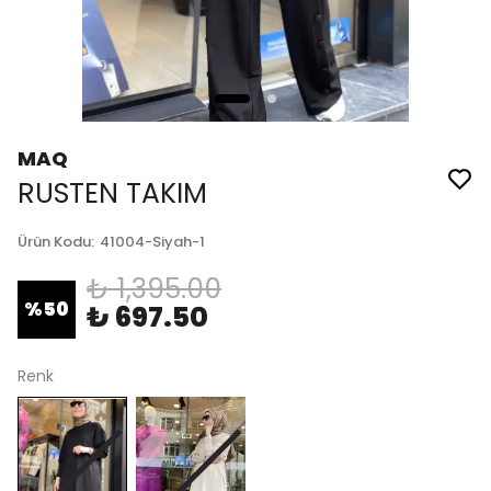
MAQ
RUSTEN TAKIM
Ürün Kodu
:
41004-Siyah-1
₺ 1,395.00
%
50
₺ 697.50
Renk