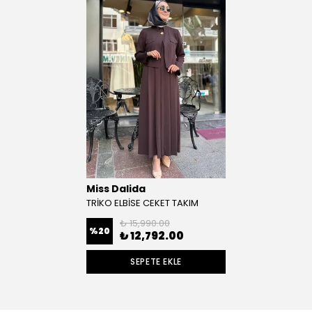
Miss Dalida
TRİKO ELBİSE CEKET TAKIM
₺ 15,990.00
%
20
₺ 12,792.00
SEPETE EKLE