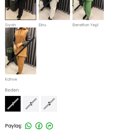
Siyah
Ekru
Benetton Yeşil
Kahve
Beden
1
2
3
Paylaş
: