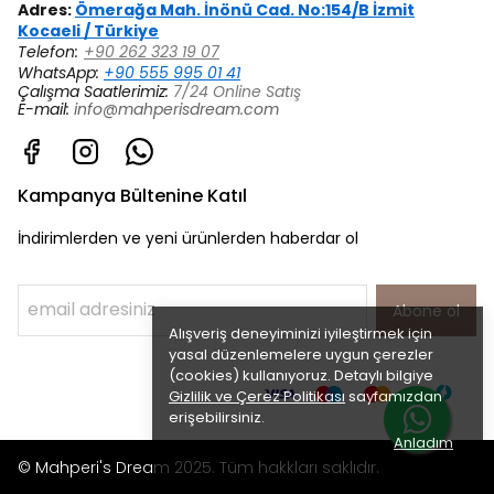
Adres:
Ömerağa Mah. İnönü Cad. No:154/B İzmit
Kocaeli / Türkiye
Telefon:
+90 262 323 19 07
WhatsApp:
+90 555 995 01 41
Çalışma Saatlerimiz:
7/24 Online Satış
E-mail:
info@mahperisdream.com
Kampanya Bültenine Katıl
İndirimlerden ve yeni ürünlerden haberdar ol
Abone ol
Alışveriş deneyiminizi iyileştirmek için
yasal düzenlemelere uygun çerezler
(cookies) kullanıyoruz. Detaylı bilgiye
Gizlilik ve Çerez Politikası
sayfamızdan
erişebilirsiniz.
Anladım
© Mahperi's Dream 2025. Tüm hakkları saklıdır.