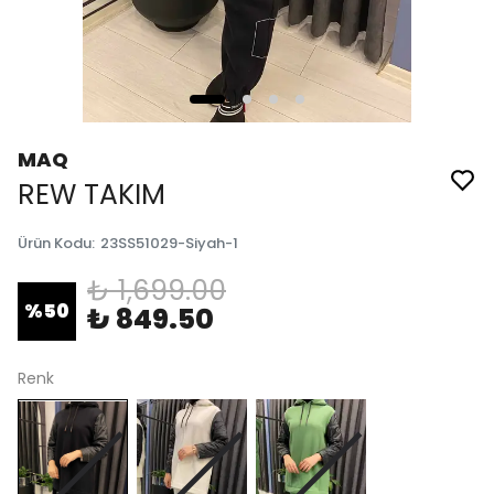
MAQ
REW TAKIM
Ürün Kodu
:
23SS51029-Siyah-1
₺ 1,699.00
%
50
₺ 849.50
Renk