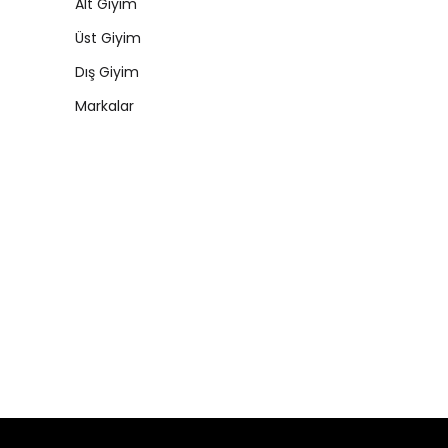
Alt Giyim
Üst Giyim
Dış Giyim
Markalar