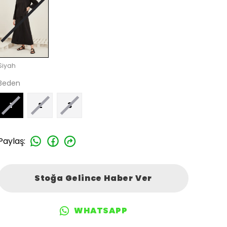
Siyah
Beden
1
2
3
Paylaş
:
Stoğa Gelince Haber Ver
WHATSAPP