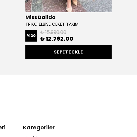
Miss Dalida
TRİKO ELBİSE CEKET TAKIM
₺ 15,990.00
%
20
₺ 12,792.00
SEPETE EKLE
ri
Kategoriler