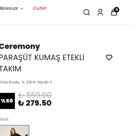
Aksesuar
Outlet
0
Ceremony
PARAŞÜT KUMAŞ ETEKLİ
TAKIM
Ürün Kodu
:
S-2914-Siyah-1
₺ 559.00
%
50
₺ 279.50
Renk