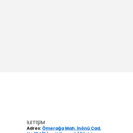
İLETİŞİM
Adres:
Ömerağa Mah. İnönü Cad.