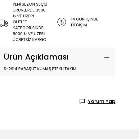
YENİ SEZON SEÇİLİ
ÜRÜNLERDE 3500
₺ VE ÜZERİ -
14 GÜN İÇİNDE
OUTLET
DEĞİŞİM
KATEGORİSİNDE
5000 ₺ VE ÜZERİ
ÜCRETSİZ KARGO
Ürün Açıklaması
S-2914 PARAŞÜT KUMAŞ ETEKLİ TAKIM
Yorum Yap