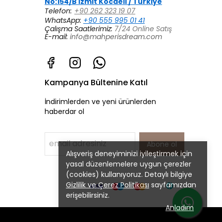
No:154/B İzmit Kocaeli / Türkiye
Telefon:
+90 262 323 19 07
WhatsApp:
+90 555 995 01 41
Çalışma Saatlerimiz:
7/24 Online Satış
E-mail:
info@mahperisdream.com
Kampanya Bültenine Katıl
İndirimlerden ve yeni ürünlerden
haberdar ol
Abone ol
Alışveriş deneyiminizi iyileştirmek için
yasal düzenlemelere uygun çerezler
(cookies) kullanıyoruz. Detaylı bilgiye
Gizlilik ve Çerez Politikası
sayfamızdan
erişebilirsiniz.
Anladım