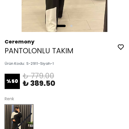
Ceremony
PANTOLONLU TAKIM
Ürün Kodu
:
S-2911-Siyah-1
₺ 779.00
%
50
₺ 389.50
Renk