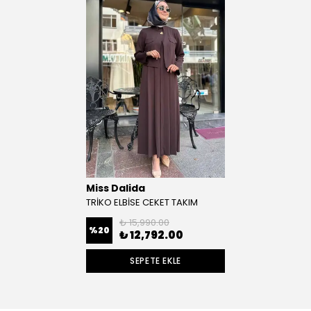
Miss Dalida
TRİKO ELBİSE CEKET TAKIM
₺ 15,990.00
%
20
₺ 12,792.00
SEPETE EKLE