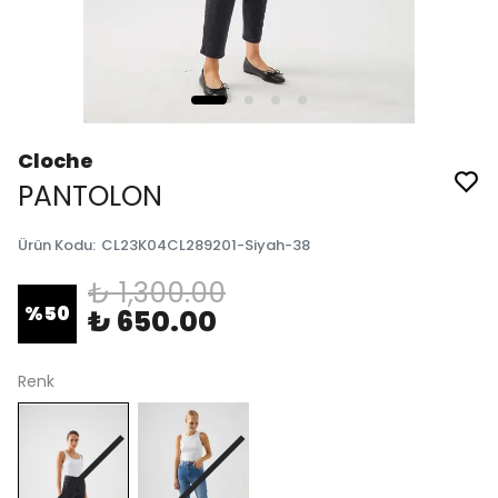
Cloche
PANTOLON
Ürün Kodu
:
CL23K04CL289201-Siyah-38
₺ 1,300.00
%
50
₺ 650.00
Renk