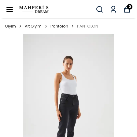
0
Giyim
Alt Giyim
Pantolon
PANTOLON