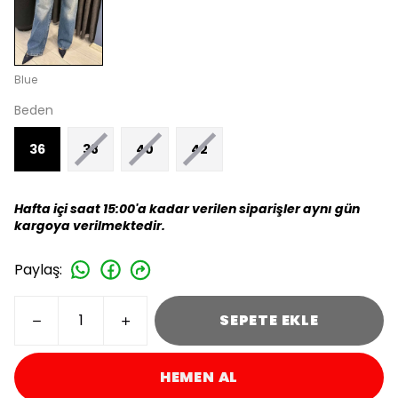
Blue
Beden
36
38
40
42
Hafta içi saat 15:00'a kadar verilen siparişler aynı gün
kargoya verilmektedir.
Paylaş
:
SEPETE EKLE
HEMEN AL