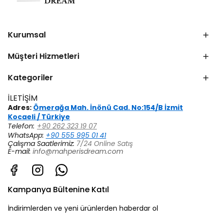
Kurumsal
Müşteri Hizmetleri
Kategoriler
İLETİŞİM
Adres:
Ömerağa Mah. İnönü Cad. No:154/B İzmit
Kocaeli / Türkiye
Telefon:
+90 262 323 19 07
WhatsApp:
+90 555 995 01 41
Çalışma Saatlerimiz:
7/24 Online Satış
E-mail:
info@mahperisdream.com
Kampanya Bültenine Katıl
İndirimlerden ve yeni ürünlerden haberdar ol