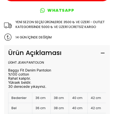
WHATSAPP
YENİ SEZON SEÇİLİ ÜRÜNLERDE 3500 ₺ VE ÜZERİ - OUTLET
KATEGORİSİNDE 5000 ₺ VE ÜZERİ ÜCRETSİZ KARGO
14 GÜN İÇİNDE DEĞİŞİM
Ürün Açıklaması
LİGHT JEAN PANTOLON
Baggy Fit Denim Pantolon
%100 cotton
Rahat kalıptır.
Yüksek beldir.
30 derecede yıkayınız.
Bedenler
36 cm
38 cm
40 cm
42 cm
Bel
36 cm
38 cm
40 cm
42 cm