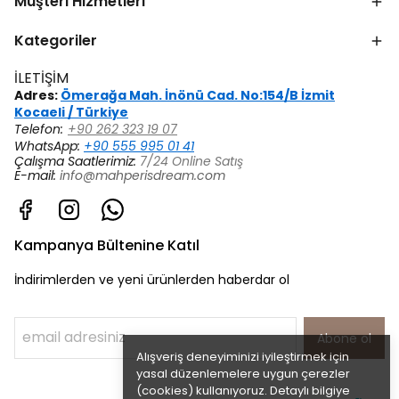
Müşteri Hizmetleri
Kategoriler
İLETİŞİM
Adres:
Ömerağa Mah. İnönü Cad. No:154/B İzmit
Kocaeli / Türkiye
Telefon:
+90 262 323 19 07
WhatsApp:
+90 555 995 01 41
Çalışma Saatlerimiz:
7/24 Online Satış
E-mail:
info@mahperisdream.com
Kampanya Bültenine Katıl
İndirimlerden ve yeni ürünlerden haberdar ol
Abone ol
Alışveriş deneyiminizi iyileştirmek için
yasal düzenlemelere uygun çerezler
(cookies) kullanıyoruz. Detaylı bilgiye