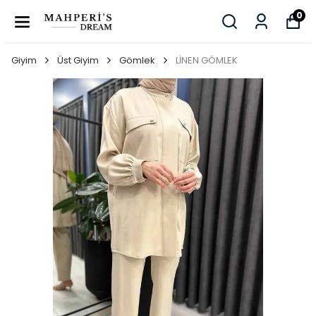
0
Giyim
Üst Giyim
Gömlek
LİNEN GÖMLEK