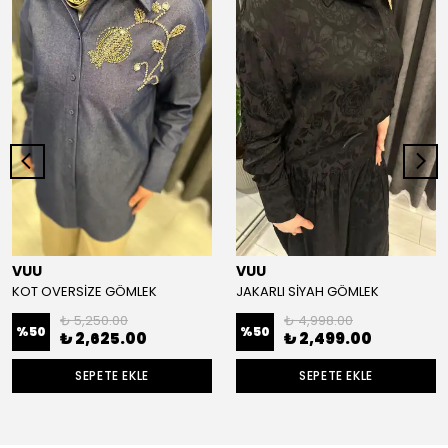
VUU
VUU
KOT OVERSİZE GÖMLEK
JAKARLI SİYAH GÖMLEK
₺ 5,250.00
₺ 4,998.00
%
50
%
50
₺ 2,625.00
₺ 2,499.00
SEPETE EKLE
SEPETE EKLE