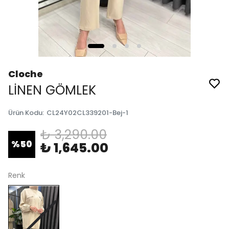
Cloche
LİNEN GÖMLEK
Ürün Kodu
:
CL24Y02CL339201-Bej-1
₺ 3,290.00
%
50
₺ 1,645.00
Renk