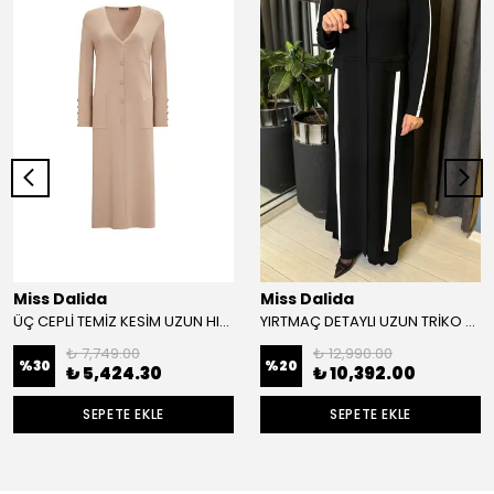
Miss Dalida
Miss Dalida
ÜÇ CEPLİ TEMİZ KESİM UZUN HIRKA
YIRTMAÇ DETAYLI UZUN TRİKO HIRKA
₺ 7,749.00
₺ 12,990.00
%
30
%
20
₺ 5,424.30
₺ 10,392.00
SEPETE EKLE
SEPETE EKLE