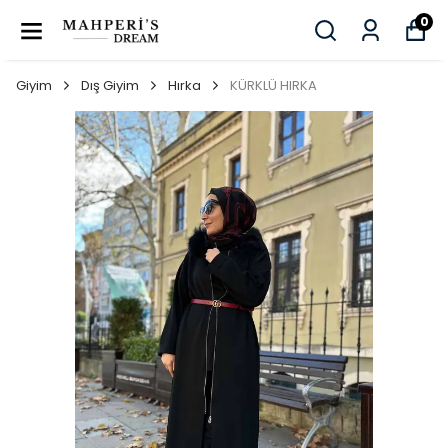
0
Giyim
Dış Giyim
Hırka
KÜRKLÜ HIRKA