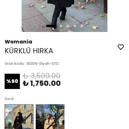
Womania
KÜRKLÜ HIRKA
Ürün Kodu
:
18306-Siyah-STD
₺ 3,500.00
%
50
₺ 1,750.00
Renk