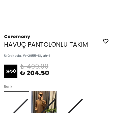
Ceremony
HAVUÇ PANTOLONLU TAKIM
Ürün Kodu
:
W-2955-Siyah-1
₺ 409.00
%
50
₺ 204.50
Renk