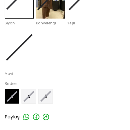
Siyah
Kahverengi
Yeşil
Mavi
Beden
1
2
3
Paylaş
: