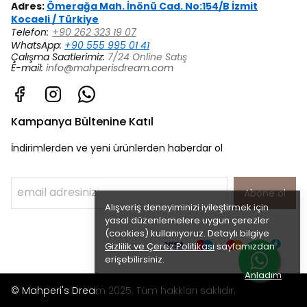
Adres:
Ömerağa Mah. İnönü Cad. No:154/B İzmit
Kocaeli / Türkiye
Telefon:
+90 262 323 19 07
WhatsApp:
+90 555 995 01 41
Çalışma Saatlerimiz:
7/24 Online Satış
E-mail:
info@mahperisdream.com
Kampanya Bültenine Katıl
İndirimlerden ve yeni ürünlerden haberdar ol
Abone ol
Alışveriş deneyiminizi iyileştirmek için
yasal düzenlemelere uygun çerezler
(cookies) kullanıyoruz. Detaylı bilgiye
Gizlilik ve Çerez Politikası
sayfamızdan
erişebilirsiniz.
Anladım
© Mahperi's Dream 2025. Tüm hakkları saklıdır.