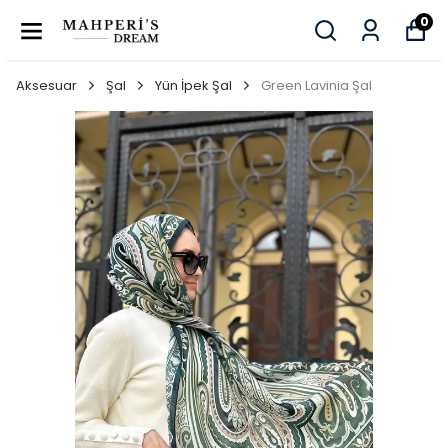
0
Aksesuar
Şal
Yün İpek Şal
Green Lavinia Şal