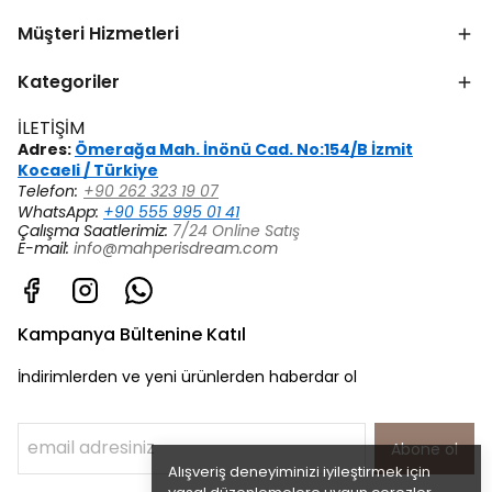
Müşteri Hizmetleri
Kategoriler
İLETİŞİM
Adres:
Ömerağa Mah. İnönü Cad. No:154/B İzmit
Kocaeli / Türkiye
Telefon:
+90 262 323 19 07
WhatsApp:
+90 555 995 01 41
Çalışma Saatlerimiz:
7/24 Online Satış
E-mail:
info@mahperisdream.com
Kampanya Bültenine Katıl
İndirimlerden ve yeni ürünlerden haberdar ol
Abone ol
Alışveriş deneyiminizi iyileştirmek için