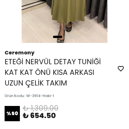
Ceremony
ETEĞİ NERVÜL DETAY TUNİĞİ
KAT KAT ÖNÜ KISA ARKASI
UZUN ÇELİK TAKIM
Ürün Kodu
:
W-3914-Haki-1
₺ 1,309.00
%
50
₺ 654.50