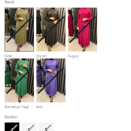
Renk
Haki
Siyah
Fuşya
Benetton Yeşil
Mor
Beden
1
2
3