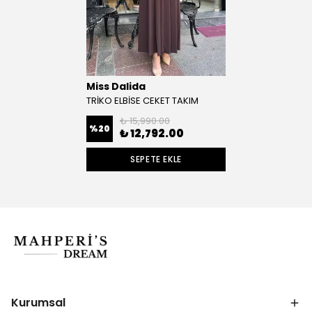
Miss Dalida
TRİKO ELBİSE CEKET TAKIM
₺ 15,990.00
%
20
₺ 12,792.00
SEPETE EKLE
Kurumsal