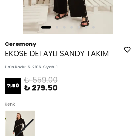
Ceremony
EKOSE DETAYLI SANDY TAKIM
Ürün Kodu
:
S-2916-Siyah-1
₺ 559.00
%
50
₺ 279.50
Renk