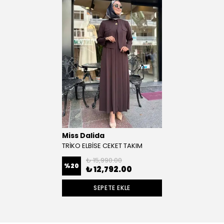
Miss Dalida
TRİKO ELBİSE CEKET TAKIM
₺ 15,990.00
%
20
₺ 12,792.00
SEPETE EKLE