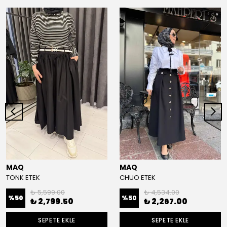
MAQ
MAQ
TONK ETEK
CHUO ETEK
₺ 5,599.00
₺ 4,534.00
%
50
%
50
₺ 2,799.50
₺ 2,267.00
SEPETE EKLE
SEPETE EKLE