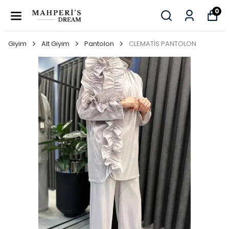
0
Giyim
Alt Giyim
Pantolon
CLEMATİS PANTOLON