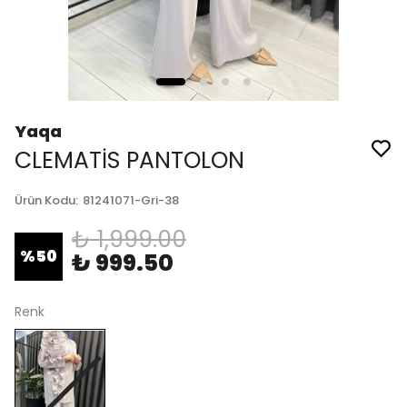
Yaqa
CLEMATİS PANTOLON
Ürün Kodu
:
81241071-Gri-38
₺ 1,999.00
%
50
₺ 999.50
Renk