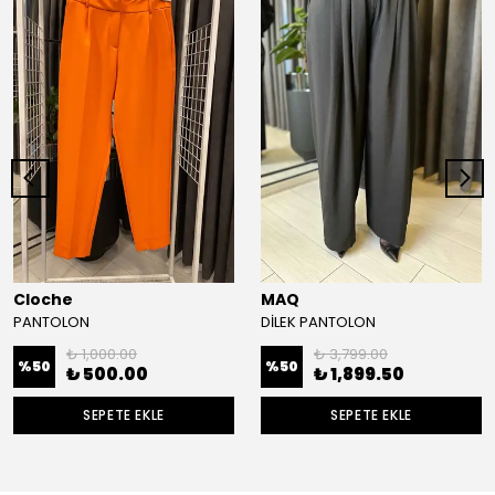
Cloche
MAQ
PANTOLON
DİLEK PANTOLON
₺ 1,000.00
₺ 3,799.00
%
50
%
50
₺ 500.00
₺ 1,899.50
SEPETE EKLE
SEPETE EKLE