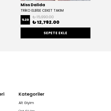
Miss Dalida
TRİKO ELBİSE CEKET TAKIM
₺ 15,990.00
%
20
₺ 12,792.00
SEPETE EKLE
ri
Kategoriler
Alt Giyim