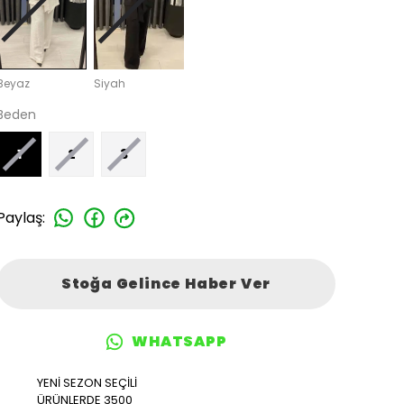
Beyaz
Siyah
Beden
1
2
3
Paylaş
:
Stoğa Gelince Haber Ver
WHATSAPP
YENİ SEZON SEÇİLİ
ÜRÜNLERDE 3500