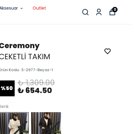
Aksesuar
Outlet
0
Ceremony
CEKETLİ TAKIM
Ürün Kodu
:
S-2977-Beyaz-1
₺ 1,309.00
%
50
₺ 654.50
Renk