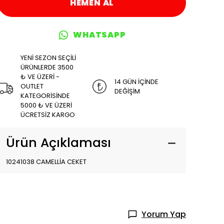
HEMEN AL
WHATSAPP
YENİ SEZON SEÇİLİ
ÜRÜNLERDE 3500
₺ VE ÜZERİ -
14 GÜN İÇİNDE
OUTLET
DEĞİŞİM
KATEGORİSİNDE
5000 ₺ VE ÜZERİ
ÜCRETSİZ KARGO
Ürün Açıklaması
10241038 CAMELLİA CEKET
Yorum Yap