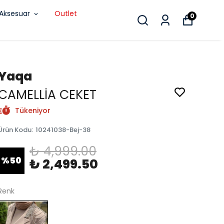
Aksesuar
Outlet
0
Yaqa
CAMELLİA CEKET
Tükeniyor
Ürün Kodu
:
10241038-Bej-38
₺ 4,999.00
%
50
₺ 2,499.50
Renk