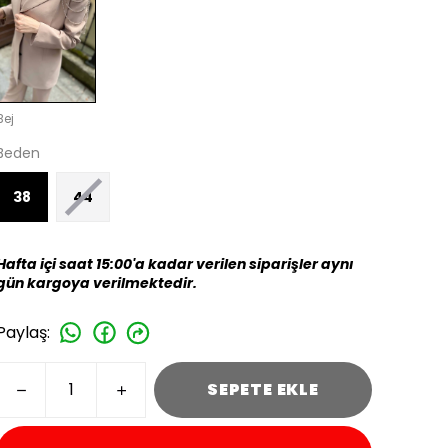
Bej
Beden
38
44
Hafta içi saat 15:00'a kadar verilen siparişler aynı
gün kargoya verilmektedir.
Paylaş
:
SEPETE EKLE