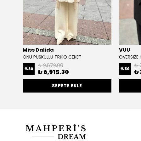
Miss Dalida
VUU
ÖNÜ PÜSKÜLLÜ TRİKO CEKET
OVERSİZE 
₺ 9,879.00
₺ 
%
30
%
50
₺ 6,915.30
₺ 
SEPETE EKLE