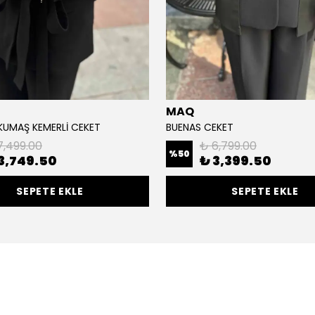
MAQ
KUMAŞ KEMERLİ CEKET
BUENAS CEKET
7,499.00
₺ 6,799.00
%
50
3,749.50
₺ 3,399.50
SEPETE EKLE
SEPETE EKLE