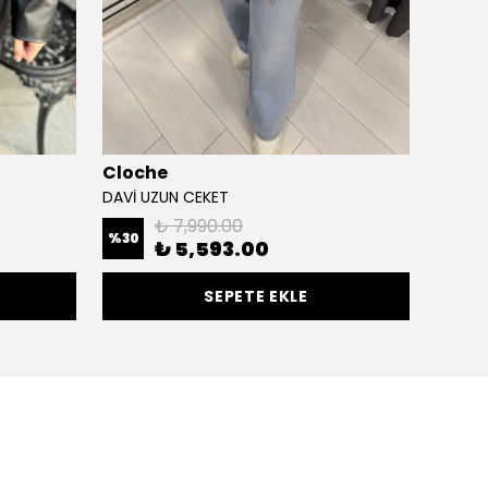
Cloche
Cere
DAVİ UZUN CEKET
ÖNÜ AÇ
₺ 7,990.00
%
30
%
50
₺ 5,593.00
SEPETE EKLE