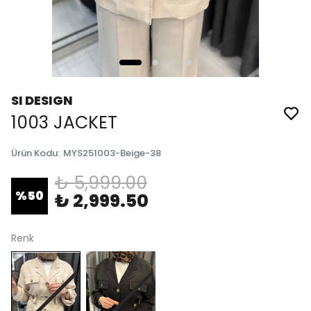
SI DESIGN
1003 JACKET
Ürün Kodu
:
MYS251003-Beige-38
₺ 5,999.00
%
50
₺ 2,999.50
Renk