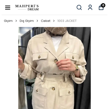
0
Giyim
Dış Giyim
Ceket
1003 JACKET