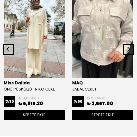
Miss Dalida
MAQ
ÖNÜ PÜSKÜLLÜ TRİKO CEKET
JABAL CEKET
₺ 9,879.00
₺ 5,134.00
%
30
%
50
₺ 6,915.30
₺ 2,567.00
SEPETE EKLE
SEPETE EKLE