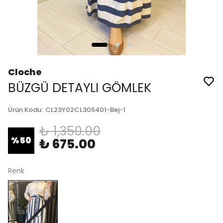
Cloche
BÜZGÜ DETAYLI GÖMLEK
Ürün Kodu
:
CL23Y02CL305401-Bej-1
₺ 1,350.00
%
50
₺ 675.00
Renk