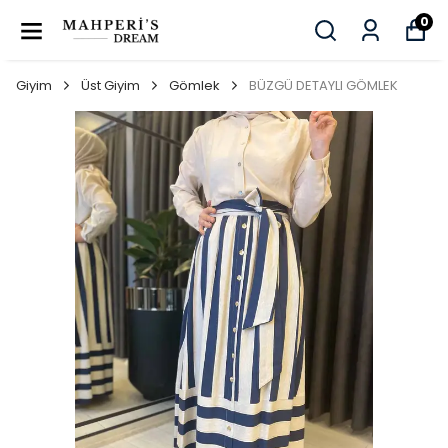
0
Giyim
Üst Giyim
Gömlek
BÜZGÜ DETAYLI GÖMLEK