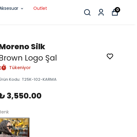
Aksesuar
Outlet
0
Moreno Silk
Brown Logo Şal
Tükeniyor
Ürün Kodu
:
T25K-102-KARMA
₺ 3,550.00
Renk