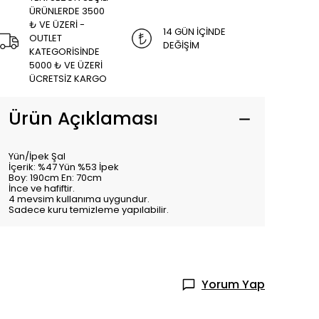
ÜRÜNLERDE 3500
₺ VE ÜZERİ -
14 GÜN İÇİNDE
OUTLET
DEĞİŞİM
KATEGORİSİNDE
5000 ₺ VE ÜZERİ
ÜCRETSİZ KARGO
Ürün Açıklaması
Yün/İpek Şal
İçerik: %47 Yün %53 İpek
Boy: 190cm En: 70cm
İnce ve hafiftir.
4 mevsim kullanıma uygundur.
Sadece kuru temizleme yapılabilir.
Yorum Yap