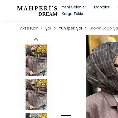
Yeni Gelenler
Markalar
Kargo Takip
Aksesuar
Şal
Yün İpek Şal
Brown Logo Şa