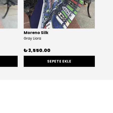
Moreno Silk
Moren
Gray Liora
Borde
₺ 3,550.00
₺ 3,
SEPETE EKLE