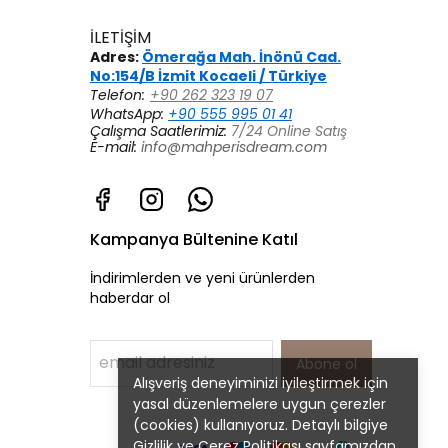
İLETİŞİM
Adres:
Ömerağa Mah. İnönü Cad.
No:154/B İzmit Kocaeli / Türkiye
Telefon:
+90 262 323 19 07
WhatsApp:
+90 555 995 01 41
Çalışma Saatlerimiz:
7/24 Online Satış
E-mail:
info@mahperisdream.com
Kampanya Bültenine Katıl
İndirimlerden ve yeni ürünlerden
haberdar ol
Abone ol
Alışveriş deneyiminizi iyileştirmek için
yasal düzenlemelere uygun çerezler
(cookies) kullanıyoruz. Detaylı bilgiye
Gizlilik ve Çerez Politikası
sayfamızdan