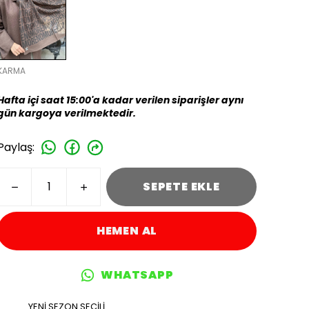
KARMA
Hafta içi saat 15:00'a kadar verilen siparişler aynı
gün kargoya verilmektedir.
Paylaş
:
SEPETE EKLE
HEMEN AL
WHATSAPP
YENİ SEZON SEÇİLİ