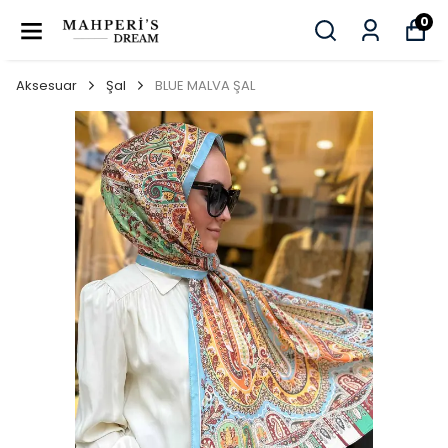
0
Aksesuar
Şal
BLUE MALVA ŞAL