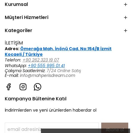
Kurumsal
Müşteri Hizmetleri
Kategoriler
İLETİŞİM
Adres:
Ömerağa Mah. İnönü Cad. No:154/B İzmit
Kocaeli / Türkiye
Telefon:
+90 262 323 19 07
WhatsApp:
+90 555 995 01 41
Çalışma Saatlerimiz:
7/24 Online Satış
E-mail:
info@mahperisdream.com
Kampanya Bültenine Katıl
İndirimlerden ve yeni ürünlerden haberdar ol
Abone ol