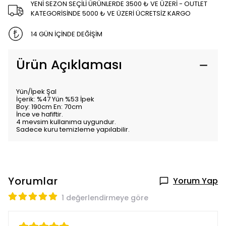
YENİ SEZON SEÇİLİ ÜRÜNLERDE 3500 ₺ VE ÜZERİ - OUTLET
KATEGORİSİNDE 5000 ₺ VE ÜZERİ ÜCRETSİZ KARGO
14 GÜN İÇİNDE DEĞİŞİM
Ürün Açıklaması
Yün/İpek Şal
İçerik: %47 Yün %53 İpek
Boy: 190cm En: 70cm
İnce ve hafiftir.
4 mevsim kullanıma uygundur.
Sadece kuru temizleme yapılabilir.
Yorumlar
Yorum Yap
1 değerlendirmeye göre