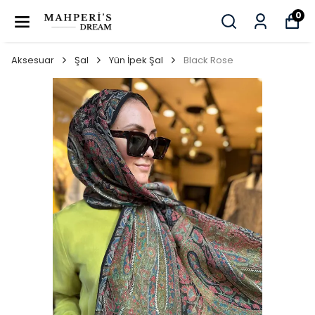
0
Aksesuar
Şal
Yün İpek Şal
Black Rose